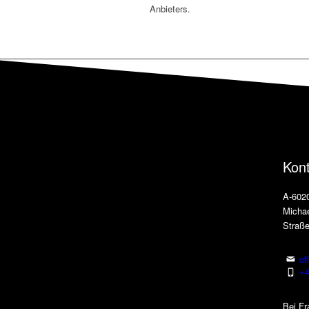
Anbieters.
Kon
A-6020
Michae
Straße
of
+4
Bei Fr