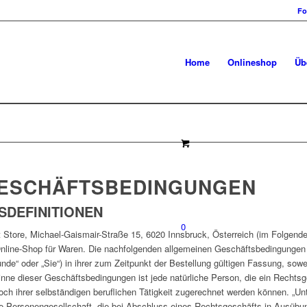
Fo
Home
Onlineshop
Üb
GESCHÄFTSBEDINGUNGEN
SDEFINITIONEN
0
Store, Michael-Gaismair-Straße 15, 6020 Innsbruck, Österreich (im Folgenden:
Online-Shop für Waren. Die nachfolgenden allgemeinen Geschäftsbedingungen 
de“ oder „Sie“) in ihrer zum Zeitpunkt der Bestellung gültigen Fassung, sowe
Sinne dieser Geschäftsbedingungen ist jede natürliche Person, die ein Rechts
ch ihrer selbständigen beruflichen Tätigkeit zugerechnet werden können. „Unt
ige Personengesellschaft, die bei Abschluss eines Rechtsgeschäfts in Ausübun