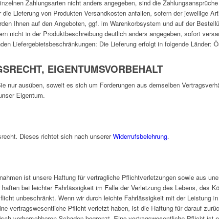
nzelnen Zahlungsarten nicht anders angegeben, sind die Zahlungsansprüche sof
ie Lieferung von Produkten Versandkosten anfallen, sofern der jeweilige Arti
den Ihnen auf den Angeboten, ggf. im Warenkorbsystem und auf der Bestellüb
ern nicht in der Produktbeschreibung deutlich anders angegeben, sofort versa
nden Liefergebietsbeschränkungen: Die Lieferung erfolgt in folgende Länder: Ö
GSRECHT, EIGENTUMSVORBEHALT
ie nur ausüben, soweit es sich um Forderungen aus demselben Vertragsverhältn
 unser Eigentum.
recht. Dieses richtet sich nach unserer
Widerrufsbelehrung
.
nahmen ist unsere Haftung für vertragliche Pflichtverletzungen sowie aus une
r haften bei leichter Fahrlässigkeit im Falle der Verletzung des Lebens, des K
flicht unbeschränkt. Wenn wir durch leichte Fahrlässigkeit mit der Leistung i
ne vertragswesentliche Pflicht verletzt haben, ist die Haftung für darauf zu
ch vorhersehbaren Schaden begrenzt. Eine vertragswesentliche Pflicht ist ei