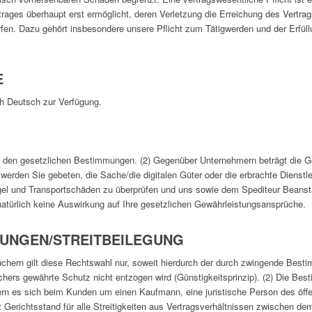
ages überhaupt erst ermöglicht, deren Verletzung die Erreichung des Vertra
fen. Dazu gehört insbesondere unsere Pflicht zum Tätigwerden und der Erfüll
E
ch Deutsch zur Verfügung.
ch den gesetzlichen Bestimmungen. (2) Gegenüber Unternehmern beträgt die Gew
werden Sie gebeten, die Sache/die digitalen Güter oder die erbrachte Dienstl
ängel und Transportschäden zu überprüfen und uns sowie dem Spediteur Beanst
atürlich keine Auswirkung auf Ihre gesetzlichen Gewährleistungsansprüche.
MUNGEN/STREITBEILEGUNG
auchern gilt diese Rechtswahl nur, soweit hierdurch der durch zwingende Be
hers gewährte Schutz nicht entzogen wird (Günstigkeitsprinzip). (2) Die Be
rn es sich beim Kunden um einen Kaufmann, eine juristische Person des öffen
t Gerichtsstand für alle Streitigkeiten aus Vertragsverhältnissen zwischen d