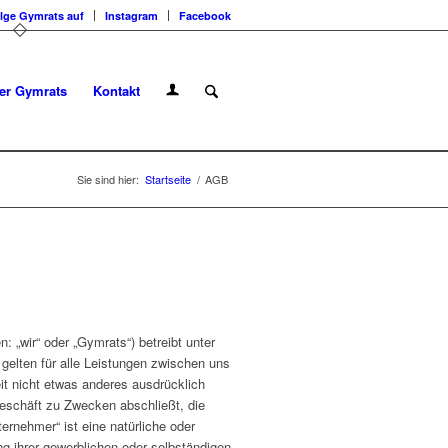
lge Gymrats auf
Instagram
Facebook
er Gymrats
Kontakt
Sie sind hier:
Startseite
/
AGB
 „wir“ oder „Gymrats“) betreibt unter
gelten für alle Leistungen zwischen uns
it nicht etwas anderes ausdrücklich
geschäft zu Zwecken abschließt, die
ernehmer“ ist eine natürliche oder
g ihrer gewerblichen oder selbständigen