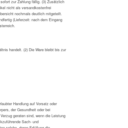
ort zur Zahlung fällig. (3) Zusätzlich
kel nicht als versandkostenfrei
ersicht nochmals deutlich mitgeteilt.
ndfertig (Lieferzeit: nach dem Eingang
sterreich.
is handelt. (2) Die Ware bleibt bis zur
rlaubter Handlung auf Vorsatz oder
örpers, der Gesundheit oder bei
n Verzug geraten sind, wenn die Leistung
rückzuführende Sach- und
ne solche, deren Erfüllung die