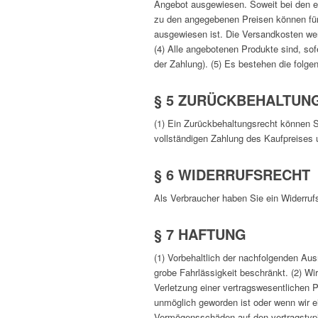
Angebot ausgewiesen. Soweit bei den ei
zu den angegebenen Preisen können für d
ausgewiesen ist. Die Versandkosten wer
(4) Alle angebotenen Produkte sind, sof
der Zahlung). (5) Es bestehen die folge
§ 5 ZURÜCKBEHALTUN
(1) Ein Zurückbehaltungsrecht können S
vollständigen Zahlung des Kaufpreises
§ 6 WIDERRUFSRECHT
Als Verbraucher haben Sie ein Widerrufs
§ 7 HAFTUNG
(1) Vorbehaltlich der nachfolgenden Aus
grobe Fahrlässigkeit beschränkt. (2) Wi
Verletzung einer vertragswesentlichen P
unmöglich geworden ist oder wenn wir ei
Vermögensschäden auf den vertragstypis