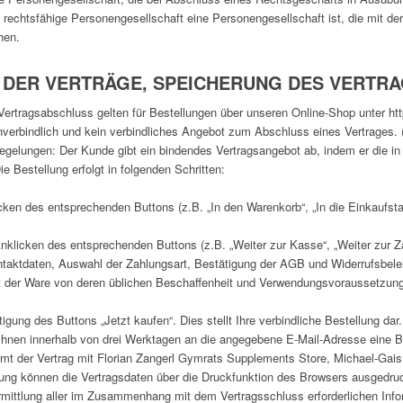
e rechtsfähige Personengesellschaft eine Personengesellschaft ist, die mit der
hen.
 DER VERTRÄGE, SPEICHERUNG DES VERTR
ertragsabschluss gelten für Bestellungen über unseren Online-Shop unter htt
nverbindlich und kein verbindliches Angebot zum Abschluss eines Vertrages. (
egelungen: Der Kunde gibt ein bindendes Vertragsangebot ab, indem er die 
ie Bestellung erfolgt in folgenden Schritten:
ken des entsprechenden Buttons (z.B. „In den Warenkorb“, „In die Einkaufsta
Anklicken des entsprechenden Buttons (z.B. „Weiter zur Kasse“, „Weiter zur Zah
ntaktdaten, Auswahl der Zahlungsart, Bestätigung der AGB und Widerrufsbele
it der Ware von deren üblichen Beschaffenheit und Verwendungsvoraussetzung
gung des Buttons „Jetzt kaufen“. Dies stellt Ihre verbindliche Bestellung dar.
hnen innerhalb von drei Werktagen an die angegebene E-Mail-Adresse eine B
mt der Vertrag mit Florian Zangerl Gymrats Supplements Store, Michael-Gais
llung können die Vertragsdaten über die Druckfunktion des Browsers ausgedruc
mittlung aller im Zusammenhang mit dem Vertragsschluss erforderlichen Info