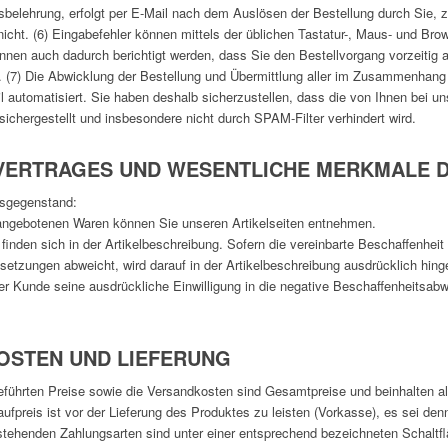
belehrung, erfolgt per E-Mail nach dem Auslösen der Bestellung durch Sie, z
icht. (6) Eingabefehler können mittels der üblichen Tastatur-, Maus- und Bro
önnen auch dadurch berichtigt werden, dass Sie den Bestellvorgang vorzeitig
 (7) Die Abwicklung der Bestellung und Übermittlung aller im Zusammenhang 
il automatisiert. Sie haben deshalb sicherzustellen, dass die von Ihnen bei un
sichergestellt und insbesondere nicht durch SPAM-Filter verhindert wird.
 VERTRAGES UND WESENTLICHE MERKMALE 
gsgegenstand:
 angebotenen Waren können Sie unseren Artikelseiten entnehmen.
inden sich in der Artikelbeschreibung. Sofern die vereinbarte Beschaffenheit
tzungen abweicht, wird darauf in der Artikelbeschreibung ausdrücklich hing
r Kunde seine ausdrückliche Einwilligung in die negative Beschaffenheitsabwei
KOSTEN UND LIEFERUNG
eführten Preise sowie die Versandkosten sind Gesamtpreise und beinhalten alle
aufpreis ist vor der Lieferung des Produktes zu leisten (Vorkasse), es sei den
tehenden Zahlungsarten sind unter einer entsprechend bezeichneten Schaltfl