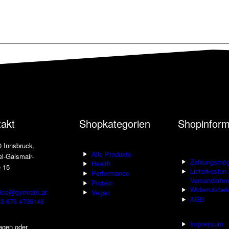
takt
Shopkategorien
Shopinform
 Innsbruck,
Alle Produkte
l-Gaismair-
Zahlungsmögl
Health
 15
Lieferkosten 
Performance
Versandarten
Protein
Widerrufsbel
fice@gymrats.at
Vegan
AGB
3 676 4736148
Impressum
agen oder