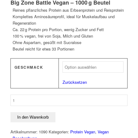
Big Zone Battle Vegan – 1000 g Beutel
Reines pflanzliches Protein aus Erbsenprotein und Reisprotein
Komplettes Aminosäureprofil, ideal für Muskelaufbau und
Regeneration
Ca. 22 g Protein pro Portion, wenig Zucker und Fett
100 % vegan, frei von Soja, Milch und Gluten
Ohne Aspartam, gesüßt mit Sucralose
Beutel reicht für etwa 33 Portionen
GESCHMACK
Zurücksetzen
Big
Zone
Battle
Vegan
In den Warenkorb
-
1000g
Artikelnummer:
1090
Kategorien:
Protein Vegan
,
Vegan
Menge