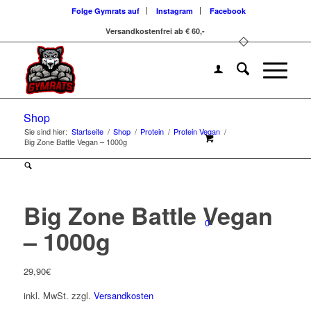
Folge Gymrats auf
Instagram
Facebook
Versandkostenfrei ab € 60,-
Shop
Sie sind hier:
Startseite
/
Shop
/
Protein
/
Protein Vegan
/
Big Zone Battle Vegan – 1000g
Big Zone Battle Vegan
0
– 1000g
29,90
€
inkl. MwSt.
zzgl.
Versandkosten