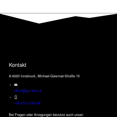
weist
mehrere
Varianten
auf.
Die
Optionen
können
auf
der
Produktseite
gewählt
werden
Kontakt
A-6020 Innsbruck, Michael-Gaismair-Straße 15
office@gymrats.at
+43 676 4736148
Bei Fragen oder Anregungen benutze auch unser: