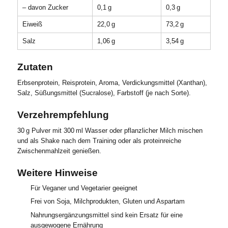
– davon Zucker
0,1 g
0,3 g
Eiweiß
22,0 g
73,2 g
Salz
1,06 g
3,54 g
Zutaten
Erbsenprotein, Reisprotein, Aroma, Verdickungsmittel (Xanthan),
Salz, Süßungsmittel (Sucralose), Farbstoff (je nach Sorte).
Verzehrempfehlung
30 g Pulver mit 300 ml Wasser oder pflanzlicher Milch mischen
und als Shake nach dem Training oder als proteinreiche
Zwischenmahlzeit genießen.
Weitere Hinweise
Für Veganer und Vegetarier geeignet
Frei von Soja, Milchprodukten, Gluten und Aspartam
Nahrungsergänzungsmittel sind kein Ersatz für eine
ausgewogene Ernährung