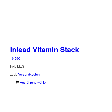
der
Produktseite
gewählt
werden
Inlead Vitamin Stack
16,99
€
inkl. MwSt.
zzgl.
Versandkosten
Dieses
Ausführung wählen
Produkt
weist
mehrere
Varianten
auf.