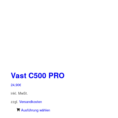
Die
Optionen
können
auf
der
Produktseite
gewählt
werden
Vast C500 PRO
24,90
€
inkl. MwSt.
zzgl.
Versandkosten
Dieses
Ausführung wählen
Produkt