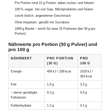
Pro Portion rund 22 g Protein, dabei zucker- und fettarm
100 % vegan, frei von Soja, Milchprodukten und Gluten
Leicht löslich, angenehmer Geschmack
Ohne Aspartam, gesüßt mit Sucralose
1000 g Beutel – reicht für etwa 33 Portionen (bei 30 g pro
Portion)
Nährwerte pro Portion (30 g Pulver) und
pro 100 g
NÄHRWERT
PRO PORTION
PRO
(30 G)
100 G
Energie
456 kJ / 109 kcal
1520 kJ /
363 kcal
Fett
1,0 g
3,2 g
– davon gesättigte
0,2 g
0,5 g
Fettsäuren
Kohlenhydrate
1,2 g
4,1 g