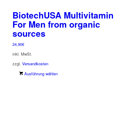
BiotechUSA Multivitamin
For Men from organic
sources
24,90
€
inkl. MwSt.
zzgl.
Versandkosten
Dieses
Ausführung wählen
Produkt
weist
mehrere
Varianten
auf.
Die
Optionen
können
auf