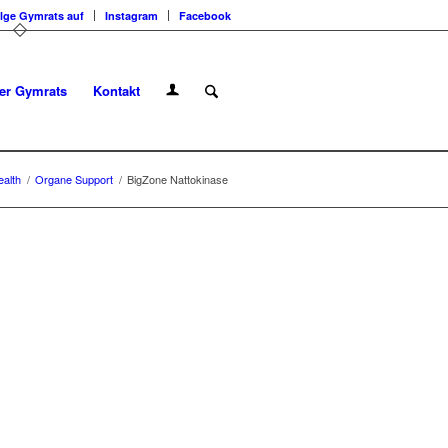
lge Gymrats auf
Instagram
Facebook
er Gymrats
Kontakt
ealth
/
Organe Support
/
BigZone Nattokinase