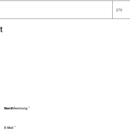
270
t
*
*
Name
Ihre Bewertung
*
E-Mail