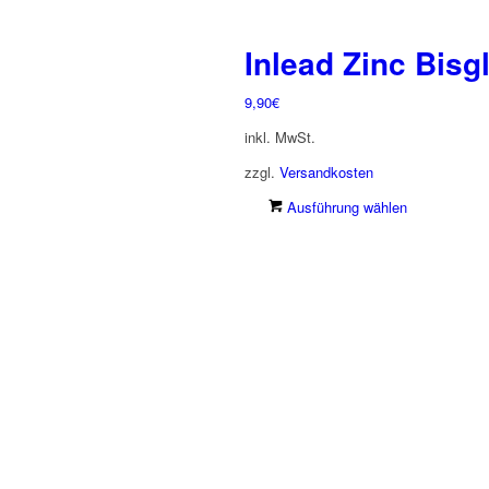
Inlead Zinc Bisg
9,90
€
inkl. MwSt.
zzgl.
Versandkosten
Dieses
Ausführung wählen
Produkt
weist
mehrere
Varianten
auf.
Die
Optionen
können
auf
der
Produkts
gewählt