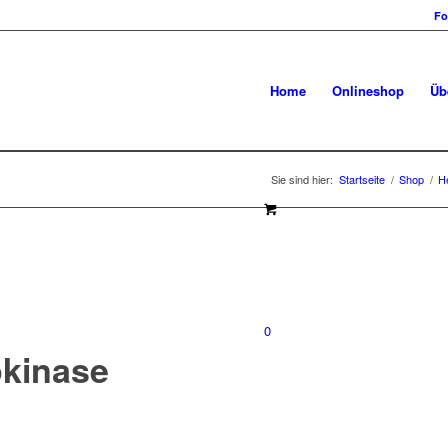
Fo
Home
Onlineshop
Üb
Sie sind hier:
Startseite
/
Shop
/
H
0
okinase