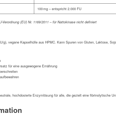
100 mg – entspricht 2.000 FU
erordnung (EU) Nr. 1169/2011 – für Nattokinase nicht definiert
FU/g), vegane Kapselhülle aus HPMC. Kann Spuren von Gluten, Laktose, Soja
n
rsatz für eine ausgewogene Ernährung
berschreiten
 aufbewahren
eutrale, hochdosierte Enzymlösung für alle, die gezielt eine fibrinolytische 
rmation