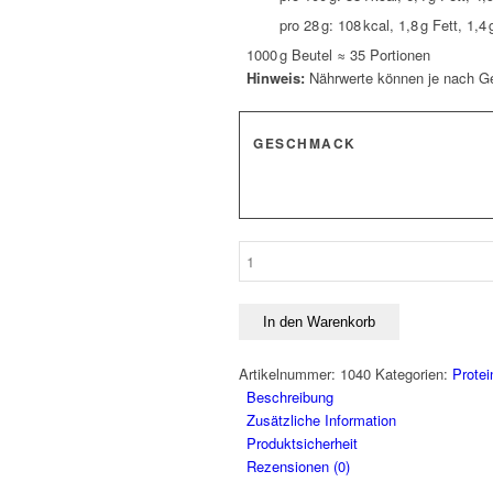
pro 28 g: 108 kcal, 1,8 g Fett, 1,4
1000 g Beutel ≈ 35 Portionen
Hinweis:
Nährwerte können je nach Ge
GESCHMACK
Biotech
100%
Pure
Whey
In den Warenkorb
900g-
1000g
Artikelnummer:
1040
Kategorien:
Protei
Menge
Beschreibung
Zusätzliche Information
Produktsicherheit
Rezensionen (0)