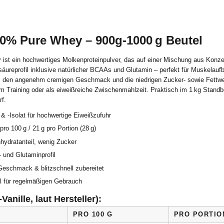
0% Pure Whey – 900g-1000 g Beutel
t ein hochwertiges Molkenproteinpulver, das auf einer Mischung aus Konzent
osäureprofil inklusive natürlicher BCAAs und Glutamin – perfekt für Muskelauf
t, den angenehm cremigen Geschmack und die niedrigen Zucker- sowie Fettwer
Training oder als eiweißreiche Zwischenmahlzeit. Praktisch im 1 kg Standbeu
f.
& -Isolat für hochwertige Eiweißzufuhr
pro 100 g / 21 g pro Portion (28 g)
nhydratanteil, wenig Zucker
 und Glutaminprofil
Geschmack & blitzschnell zubereitet
al für regelmäßigen Gebrauch
anille, laut Hersteller):
PRO 100 G
PRO PORTION