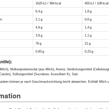
1625 kJ / 384 kcal
455 kJ / 108 kcal
6,4 g
1,8 g
en
2,1 g
0,6 g
4,9 g
1,4 g
3,8 g
1,1 g
76 g
21 g
0,83 g
0,23 g
ille):
Milch), Molkenproteinisolat (aus Milch), Aroma, Verdickungsmittel (Cellulos
a-Carotin), Süßungsmittel (Sucralose, Acesulfam K), Salz.
taten können je nach Geschmacksrichtung leicht abweichen. Enthält Milch u
rmation