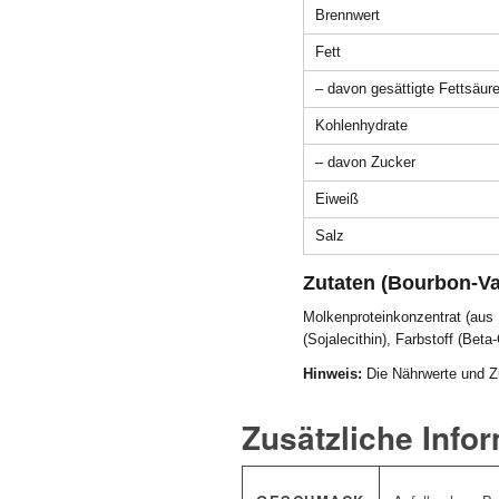
Brennwert
Fett
– davon gesättigte Fettsäur
Kohlenhydrate
– davon Zucker
Eiweiß
Salz
Zutaten (Bourbon-Van
Molkenproteinkonzentrat (aus 
(Sojalecithin), Farbstoff (Bet
Hinweis:
Die Nährwerte und Zu
Zusätzliche Info