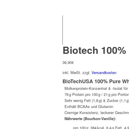
Biotech 100%
36,90
€
inkl. MwSt.
zzgl.
Versandkosten
BioTechUSA 100% Pure Whe
Molkenprotein-Konzentrat & -Isolat fü
76 g Protein pro 100 g / 21 g pro Portion
Sehr wenig Fett (1,8 g) & Zucker (1,1 g
Enthält BCAAs und Glutamin
Cremige Konsistenz, leckerer Gesch
Nährwerte (Bourbon-Vanille):
pro 100 g: 384 kcal, 6,4 g Fett, 4,