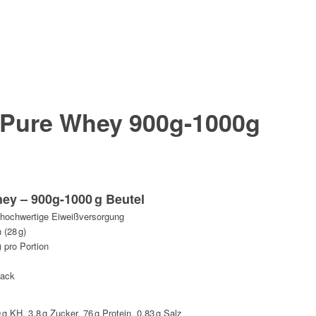
 Pure Whey 900g-1000g
y – 900g-1000 g Beutel
r hochwertige Eiweißversorgung
 (28 g)
) pro Portion
mack
9 g KH, 3,8 g Zucker, 76 g Protein, 0,83 g Salz