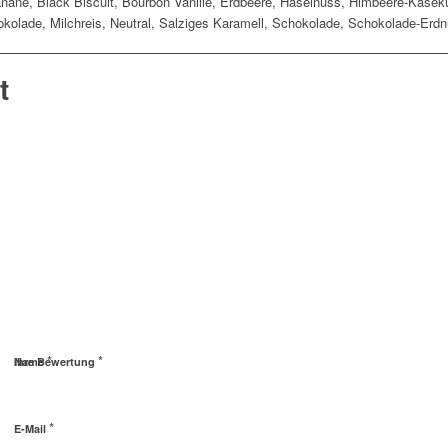
nane, Black Biscuit, Bourbon Vanille, Erdbeere, Haselnuss, Himbeere-Käse
olade, Milchreis, Neutral, Salziges Karamell, Schokolade, Schokolade-Erdn
t
*
*
Name
Ihre Bewertung
*
E-Mail