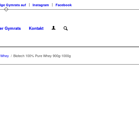
lge Gymrats auf
Instagram
Facebook
er Gymrats
Kontakt
Whey
/
Biotech 100% Pure Whey 900g-1000g