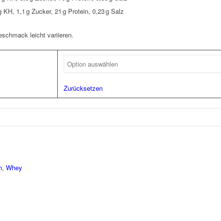
 g KH, 1,1 g Zucker, 21 g Protein, 0,23 g Salz
schmack leicht variieren.
Zurücksetzen
n
,
Whey