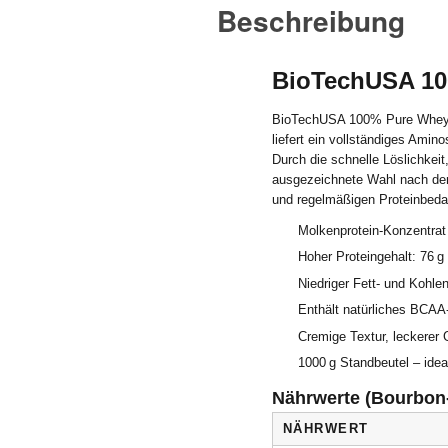
Beschreibung
BioTechUSA 10
BioTechUSA 100% Pure Whey is
liefert ein vollständiges Amin
Durch die schnelle Löslichkei
ausgezeichnete Wahl nach dem 
und regelmäßigen Proteinbedar
Molkenprotein-Konzentrat 
Hoher Proteingehalt: 76 g 
Niedriger Fett- und Kohle
Enthält natürliches BCAA-
Cremige Textur, leckerer 
1000 g Standbeutel – ide
Nährwerte (Bourbon-V
NÄHRWERT