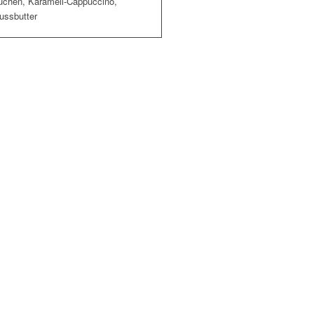
kuchen, Karamell-Cappuccino,
ussbutter