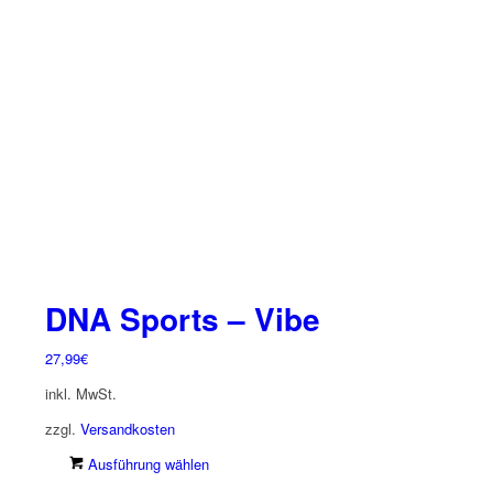
Die
Optionen
können
auf
der
Produktseite
gewählt
werden
DNA Sports – Vibe
27,99
€
inkl. MwSt.
zzgl.
Versandkosten
Dieses
Ausführung wählen
Produkt