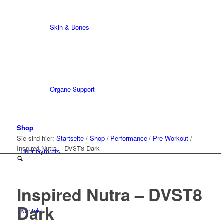
Skin & Bones
Organe Support
Shop
Sie sind hier:
Startseite
/
Shop
/
Performance
/
Pre Workout
/
Inspired Nutra – DVST8 Dark
Über Gymrats
Inspired Nutra – DVST8
Dark
Kontakt