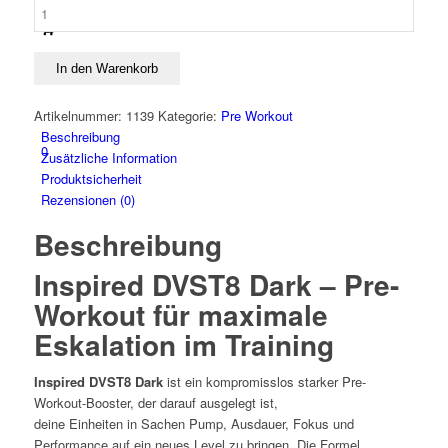
Inspired
Nutra
-
DVST8
In den Warenkorb
Dark
Menge
Artikelnummer:
1139
Kategorie:
Pre Workout
Beschreibung
0
Zusätzliche Information
Produktsicherheit
Rezensionen (0)
Beschreibung
Inspired DVST8 Dark – Pre-
Workout für maximale
Eskalation im Training
Inspired DVST8 Dark
ist ein kompromisslos starker Pre-
Workout-Booster, der darauf ausgelegt ist,
deine Einheiten in Sachen Pump, Ausdauer, Fokus und
Performance auf ein neues Level zu bringen. Die Formel