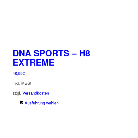
DNA SPORTS – H8
EXTREME
48,99
€
inkl. MwSt.
zzgl.
Versandkosten
Dieses
Ausführung wählen
Produkt
weist
mehrere
Varianten
auf.