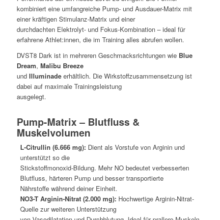
kombiniert eine umfangreiche Pump- und Ausdauer-Matrix mit
einer kräftigen Stimulanz-Matrix und einer
durchdachten Elektrolyt- und Fokus-Kombination – ideal für
erfahrene Athlet:innen, die im Training alles abrufen wollen.
DVST8 Dark ist in mehreren Geschmacksrichtungen wie
Blue
Dream
,
Malibu Breeze
und
Illuminade
erhältlich. Die Wirkstoffzusammensetzung ist
dabei auf maximale Trainingsleistung
ausgelegt.
Pump-Matrix – Blutfluss &
Muskelvolumen
L-Citrullin (6.666 mg):
Dient als Vorstufe von Arginin und
unterstützt so die
Stickstoffmonoxid-Bildung. Mehr NO bedeutet verbesserten
Blutfluss, härteren Pump und besser transportierte
Nährstoffe während deiner Einheit.
NO3-T Arginin-Nitrat (2.000 mg):
Hochwertige Arginin-Nitrat-
Quelle zur weiteren Unterstützung
von Vasodilatation und Durchblutung. Ideal für prallere Muskeln