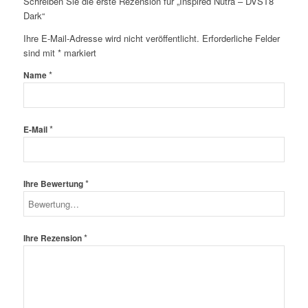
Schreiben Sie die erste Rezension für „Inspired Nutra – DVST8
Dark“
Ihre E-Mail-Adresse wird nicht veröffentlicht.
Erforderliche Felder
sind mit
*
markiert
*
Name
*
E-Mail
*
Ihre Bewertung
*
Ihre Rezension