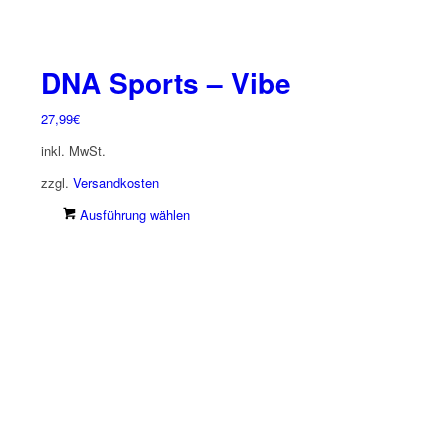
DNA Sports – Vibe
27,99
€
inkl. MwSt.
zzgl.
Versandkosten
Dieses
Ausführung wählen
Produkt
weist
mehrere
Varianten
auf.
Die
Optionen
können
auf
der
Produktseite