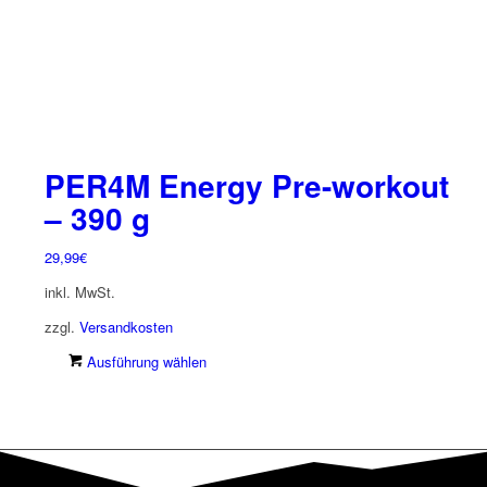
gewählt
werden
PER4M Energy Pre-workout
– 390 g
29,99
€
inkl. MwSt.
zzgl.
Versandkosten
Dieses
Ausführung wählen
Produkt
weist
mehrere
Varianten
auf.