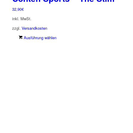
32,90
€
inkl. MwSt.
zzgl.
Versandkosten
Dieses
Ausführung wählen
Produkt
weist
mehrere
Varianten
auf.
Die
Optionen
können
auf
der
Produktseite
gewählt
werden