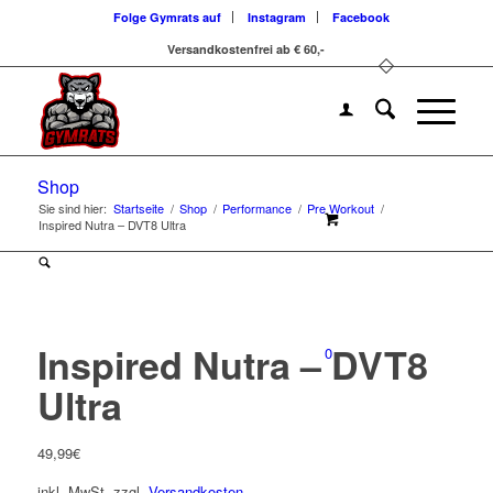
Folge Gymrats auf
Instagram
Facebook
Versandkostenfrei ab € 60,-
Shop
Sie sind hier:
Startseite
/
Shop
/
Performance
/
Pre Workout
/
Inspired Nutra – DVT8 Ultra
Inspired Nutra – DVT8
0
Ultra
49,99
€
inkl. MwSt.
zzgl.
Versandkosten