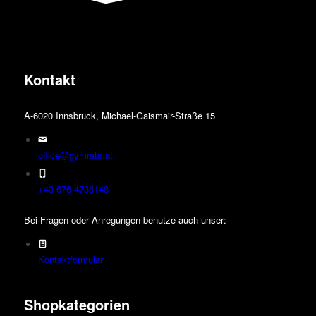
Die
Optionen
können
auf
der
Kontakt
Produktseite
gewählt
werden
A-6020 Innsbruck, Michael-Gaismair-Straße 15
office@gymrats.at
+43 676 4736148
Bei Fragen oder Anregungen benutze auch unser:
Kontaktformular
Shopkategorien