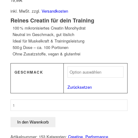
19,99
€
inkl. MwSt.
zzgl.
Versandkosten
Reines Creatin für dein Training
100 % mikronisiertes Creatin Monohydrat
Neutral im Geschmack, gut löslich
Ideal für Muskelkraft & Trainingsleistung
500 g Dose – ca. 100 Portionen
Ohne Zusatzstoffe, vegan & glutenfrei
GESCHMACK
Zurücksetzen
MST
Creatine
Monohydrate
Micronised
In den Warenkorb
500g
Menge
Artikelnummer:
153
Kategorien:
Creatine
,
Performance