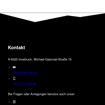
weist
mehrere
Varianten
auf.
Die
Optionen
können
auf
der
Kontakt
Produktseite
gewählt
werden
A-6020 Innsbruck, Michael-Gaismair-Straße 15
office@gymrats.at
+43 676 4736148
Bei Fragen oder Anregungen benutze auch unser: