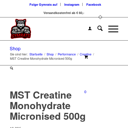
Folge Gymrats auf
Instagram
Facebook
Versandkostenfrei ab € 60,-
Shop
Sie sind hier:
Startseite
/
Shop
/
Performance
/
Creatine
/
MST Creatine Monohydrate Micronised 500g
MST Creatine
0
Monohydrate
Micronised 500g