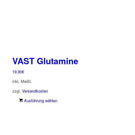
der
Produktseite
gewählt
werden
VAST Glutamine
19,90
€
inkl. MwSt.
zzgl.
Versandkosten
Dieses
Ausführung wählen
Produkt
weist
mehrere
Varianten
auf.