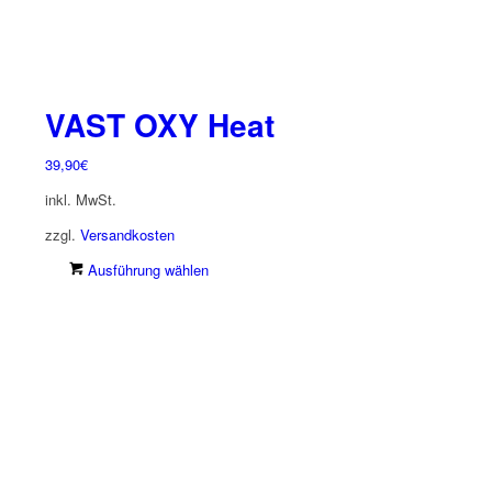
VAST OXY Heat
39,90
€
inkl. MwSt.
zzgl.
Versandkosten
Dieses
Ausführung wählen
Produkt
weist
mehrere
Varianten
auf.
Die
Optionen
können
auf