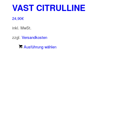
VAST CITRULLINE
24,90
€
inkl. MwSt.
zzgl.
Versandkosten
Dieses
Ausführung wählen
Produkt
weist
mehrere
Varianten
auf.
Die
Optionen
können
auf
der
Produktseite
gewählt
werden