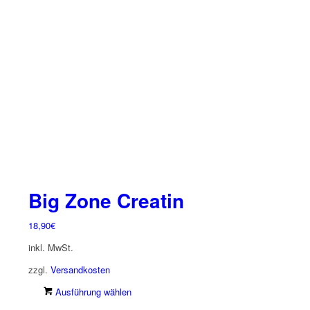
Die
Optionen
können
auf
der
Produktseite
gewählt
werden
Big Zone Creatin
18,90
€
inkl. MwSt.
zzgl.
Versandkosten
Dieses
Ausführung wählen
Produkt