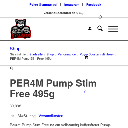
Folge Gymrats auf
Instagram
Facebook
Versandkostenfrei ab € 60,-
Shop
Sie sind hier:
Startseite
/
Shop
/
Performance
/
Pump Booster (stimfree)
/
PER4M Pump Stim Free 495g
PER4M Pump Stim
Free 495g
0
39,99
€
inkl. MwSt.
zzgl.
Versandkosten
Per4m Pump Stim Free ist ein vollständig koffeinfreier Pump-