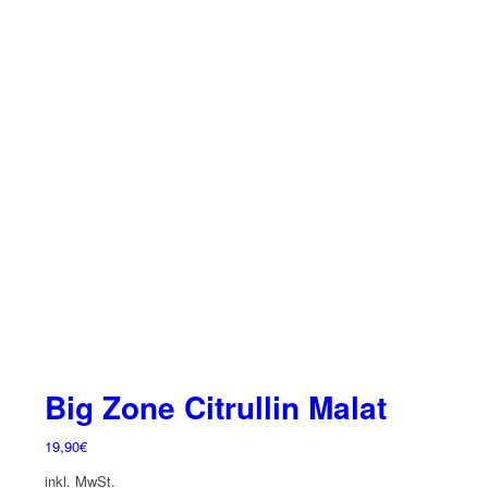
weist
mehrere
Varianten
auf.
Die
Optionen
können
auf
der
Produktseite
gewählt
werden
Big Zone Citrullin Malat
19,90
€
inkl. MwSt.