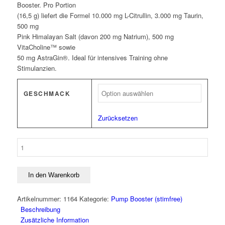
Booster. Pro Portion
(16,5 g) liefert die Formel 10.000 mg L-Citrullin, 3.000 mg Taurin,
500 mg
Pink Himalayan Salt (davon 200 mg Natrium), 500 mg
VitaCholine™ sowie
50 mg AstraGin®. Ideal für intensives Training ohne
Stimulanzien.
GESCHMACK
Zurücksetzen
PER4M
Pump
Stim
Free
In den Warenkorb
495g
Menge
Artikelnummer:
1164
Kategorie:
Pump Booster (stimfree)
Beschreibung
Zusätzliche Information