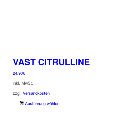
VAST CITRULLINE
24,90
€
inkl. MwSt.
zzgl.
Versandkosten
Dieses
Ausführung wählen
Produkt
weist
mehrere
Varianten
auf.