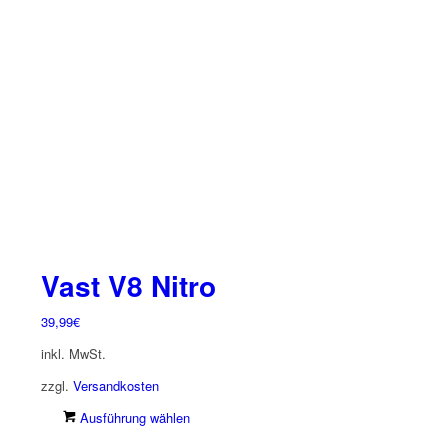
Die
Optionen
können
auf
der
Produktseite
gewählt
werden
Vast V8 Nitro
39,99
€
inkl. MwSt.
zzgl.
Versandkosten
Dieses
Ausführung wählen
Produkt