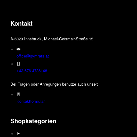
können
auf
der
Kontakt
Produktseite
gewählt
werden
A-6020 Innsbruck, Michael-Gaismair-Straße 15
office@gymrats.at
+43 676 4736148
Bei Fragen oder Anregungen benutze auch unser:
Kontaktformular
Shopkategorien