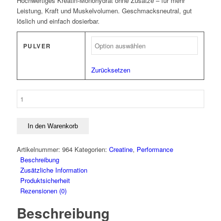
Hochwertiges Kreatin-Monohydrat ohne Zusätze – für mehr
Leistung, Kraft und Muskelvolumen. Geschmacksneutral, gut
löslich und einfach dosierbar.
PULVER
Zurücksetzen
Scitec
100%
Creatin
Menge
In den Warenkorb
Artikelnummer:
964
Kategorien:
Creatine
,
Performance
Beschreibung
Zusätzliche Information
Produktsicherheit
Rezensionen (0)
Beschreibung