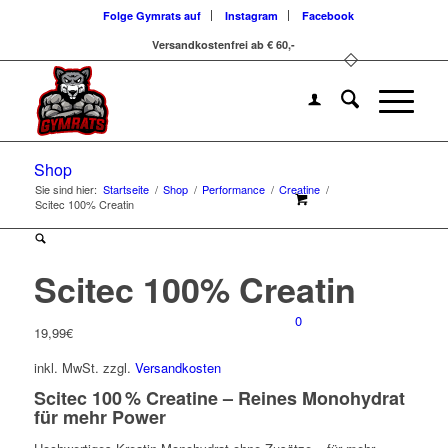
Folge Gymrats auf
Instagram
Facebook
Versandkostenfrei ab € 60,-
Shop
Sie sind hier:
Startseite
/
Shop
/
Performance
/
Creatine
/
Scitec 100% Creatin
Scitec 100% Creatin
0
19,99
€
inkl. MwSt.
zzgl.
Versandkosten
Scitec 100 % Creatine – Reines Monohydrat
für mehr Power