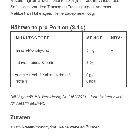
Mische täglich ½ Messlöffel (ca. 3,4 g) mit 300 ml Wasser oder
Saft – ideal vor dem Training an Trainingstagen, vor einer
Mahlzeit an Ruhetagen. Keine Ladephase nötig.
Nährwerte pro Portion (3,4 g)
INHALTSSTOFF
MENGE
NRV*
Kreatin‑Monohydrat
3,4 g
–
– davon reines Kreatin
3,0 g
–
Energie / Fett / Kohlenhydrate /
0 g /
–
Protein
0 kcal
*NRV gemäß EU‑Verordnung Nr. 1169/2011 – kein Referenzwert
für Kreatin definiert.
Zutaten
100 % kreatin‑monohydrat. Keine weiteren Zutaten.