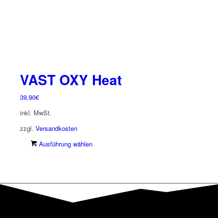
gewählt
werden
VAST OXY Heat
39,90
€
inkl. MwSt.
zzgl.
Versandkosten
Dieses
Ausführung wählen
Produkt
weist
mehrere
Varianten
auf.
Die
Optionen