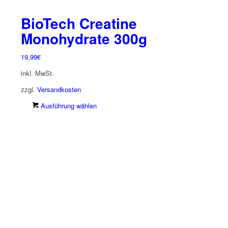
BioTech Creatine
Monohydrate 300g
19,99
€
inkl. MwSt.
zzgl.
Versandkosten
Dieses
Ausführung wählen
Produkt
weist
mehrere
Varianten
auf.
Die
Optionen
können
auf
der
Produktseite