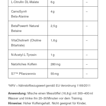
L‑Citrullin DL‑Malate
6 g
–
CarnoSyn®
4 g
–
Beta‑Alanine
BetaPower® Natural
2,5 g
–
Betaine
VitaCholine® (Choline
1,6 g
–
Bitartrate)
N‑Acetyl‑L‑Tyrosin
1 g
–
Natürliches Koffein
280 mg
–
S7™ Pflanzenmix
55 mg
–
*NRV = Nährstoffbezugswert gemäß EU‑Verordnung 1169/2011
Anwendung:
Mische einen Messlöffel (16,8 g) mit 300–400 ml
Wasser und trinke ihn 20–30 Minuten vor dem Training.
Hinweise:
Hoher Koffeingehalt. Nicht geeignet für Kinder,