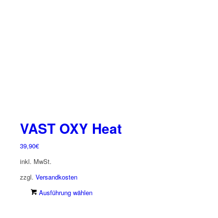
Optionen
können
auf
der
Produktseite
gewählt
werden
VAST OXY Heat
39,90
€
inkl. MwSt.
zzgl.
Versandkosten
Dieses
Ausführung wählen
Produkt
weist