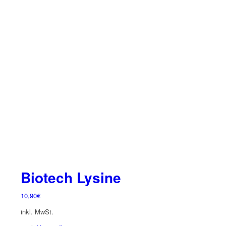
mehrere
Varianten
auf.
Die
Optionen
können
auf
der
Produktseite
gewählt
werden
Biotech Lysine
10,90
€
inkl. MwSt.