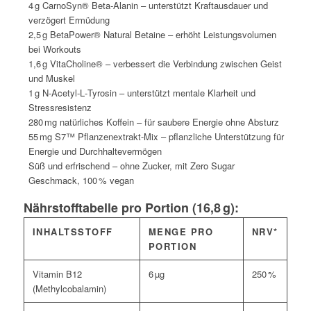
4 g CarnoSyn® Beta‑Alanin – unterstützt Kraftausdauer und
verzögert Ermüdung
2,5 g BetaPower® Natural Betaine – erhöht Leistungsvolumen
bei Workouts
1,6 g VitaCholine® – verbessert die Verbindung zwischen Geist
und Muskel
1 g N‑Acetyl‑L‑Tyrosin – unterstützt mentale Klarheit und
Stressresistenz
280 mg natürliches Koffein – für saubere Energie ohne Absturz
55 mg S7™ Pflanzenextrakt-Mix – pflanzliche Unterstützung für
Energie und Durchhaltevermögen
Süß und erfrischend – ohne Zucker, mit Zero Sugar
Geschmack, 100 % vegan
Nährstofftabelle pro Portion (16,8 g):
INHALTSSTOFF
MENGE PRO
NRV*
PORTION
Vitamin B12
6 µg
250 %
(Methylcobalamin)