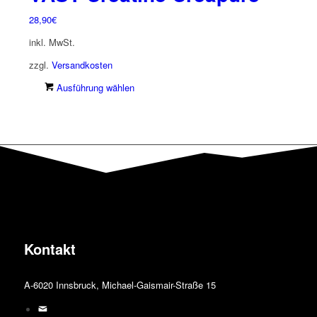
28,90
€
inkl. MwSt.
zzgl.
Versandkosten
Dieses
Ausführung wählen
Produkt
weist
mehrere
Varianten
auf.
Die
Optionen
können
auf
der
Kontakt
Produktseite
gewählt
werden
A-6020 Innsbruck, Michael-Gaismair-Straße 15