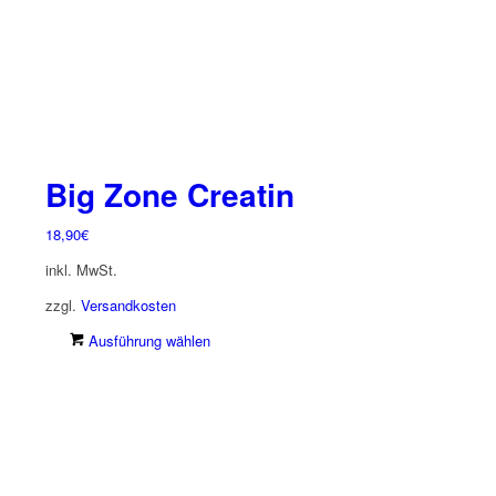
Big Zone Creatin
18,90
€
inkl. MwSt.
zzgl.
Versandkosten
Dieses
Ausführung wählen
Produkt
weist
mehrere
Varianten
auf.
Die