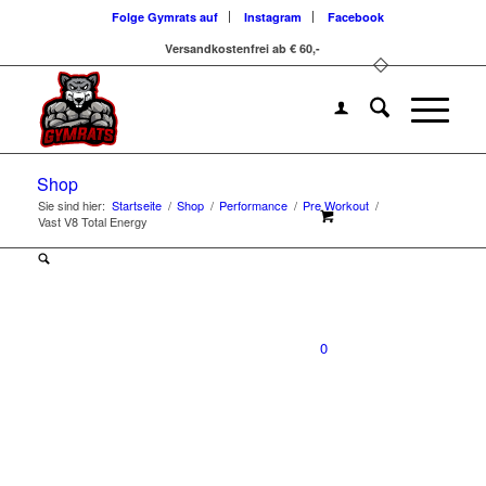
Folge Gymrats auf
Instagram
Facebook
Versandkostenfrei ab € 60,-
Shop
Sie sind hier:
Startseite
/
Shop
/
Performance
/
Pre Workout
/
Vast V8 Total Energy
0